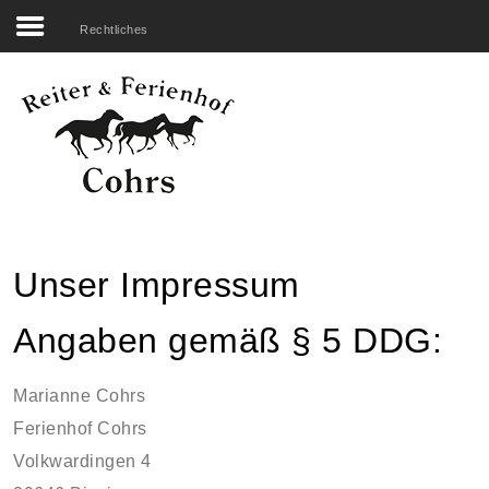
Rechtliches
Search
our Site
Startseite
Unser Hof
Reiten
Übernachten
Unser Impressum
Erleben
Angaben gemäß § 5 DDG:
Genießen
Marianne Cohrs
Rechtliches
Ferienhof Cohrs
Belegungsplan
Volkwardingen 4